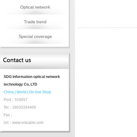
Optical network
Trade trend
Special coverage
SDG information optical network
technology Co, LTD
China
|
World
|
On-line Shop
Post：518057
Tel：18033334409
Fax：
Url：www.ontcable.com