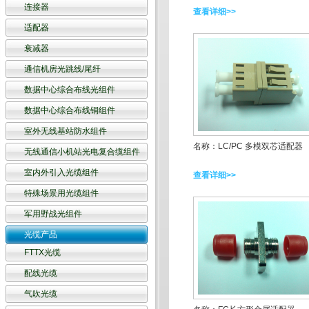
连接器
查看详细>>
适配器
衰减器
通信机房光跳线/尾纤
数据中心综合布线光组件
数据中心综合布线铜组件
室外无线基站防水组件
名称：LC/PC 多模双芯适配器
无线通信小机站光电复合缆组件
室内外引入光缆组件
查看详细>>
特殊场景用光缆组件
军用野战光组件
光缆产品
FTTX光缆
配线光缆
气吹光缆