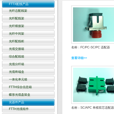
FTTX配线产品
光纤总配线架
光纤配线架
光纤熔接架
光纤中间架
光纤配线柜
名称：FC/PC-SC/PC 适配器
光缆交接箱
综合配线箱
查看详细>>
光缆分纤箱
光缆终端盒
一体化单元箱
FTTH综合信息箱
蝶形光缆盘留盒
光器件产品
名称：SC/APC 单模双芯适配器
FTTH光缆组件